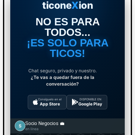
ticone
X
ion
NO ES PARA
TODOS...
¡ES SOLO PARA
TICOS!
Chat seguro, privado y nuestro.
¿Te vas a quedar fuera de la
conversación?
Consíguelo en el
DISPONIBLE EN
App Store
Google Play
Socio Negocios 💼
S
escribiendo...