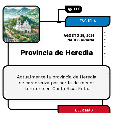
11K
ESCUELA
AGOSTO 25, 2024
NADES ARIANA
Provincia de Heredia
Actualmente la provincia de Heredia
se caracteriza por ser la de menor
territorio en Costa Rica. Esta
localizada en la parte central norte del
país y limita con Nicaragua en su parte
norte, con Limón al este, con San José
LEER MÁS
al Sur y con Alajuela en el oeste. Con