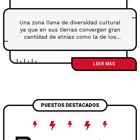
Una zona llena de diversidad cultural
ya que en sus tierras convergen gran
cantidad de etnias como la de los
afrodescendientes, chinos, indígenas
costarricenses y la población blanca.
La Provincia de Limón se caracteriza
LEER MÁS
por poseer las cumbres de mayor
altura de Costa Rica y el principal
sistema hidrográfico de todo el país.
Actualmente cuenta
PUESTOS DESTACADOS