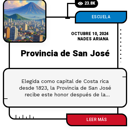
23.8K
ESCUELA
OCTUBRE 10, 2024
NADES ARIANA
Provincia de San José
Elegida como capital de Costa rica
desde 1823, la Provincia de San José
recibe este honor después de la
llamada Guerra de las Ligas. Este
enfrentamiento se da después de la
abolición de la Ley de la Ambulancia
LEER MÁS
en la cual se establecía que la
capitanía del país debía rotar entre las