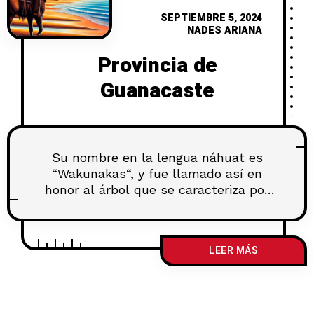
SEPTIEMBRE 5, 2024
NADES ARIANA
Provincia de
Guanacaste
Su nombre en la lengua náhuat es
“Wakunakas“, y fue llamado así en
honor al árbol que se caracteriza por
crecer en su tierras. La Provincia de
Guanacaste se encuentra localizada al
noreste del país, limitando en su parte
LEER MÁS
norte con el vecino país de Nicaragua.
En su parte oeste limita con el Océano
Pacífico,