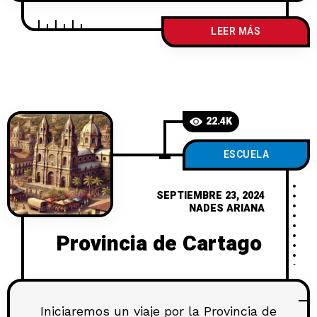
Alajuela, forma parte de las cuatro
provincias insignias de la historia
LEER MÁS
costarricense, participando en gran
parte de los acontecimientos
históricos desde la época de la colonia
hasta la actualidad. Es
22.4K
ESCUELA
SEPTIEMBRE 23, 2024
NADES ARIANA
Provincia de Cartago
Iniciaremos un viaje por la Provincia de