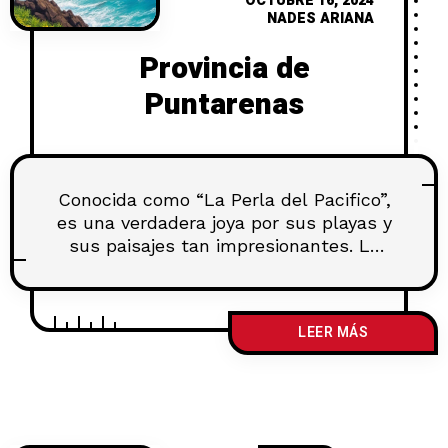
OCTUBRE 16, 2024
NADES ARIANA
Provincia de
Puntarenas
Conocida como “La Perla del Pacifico”,
es una verdadera joya por sus playas y
sus paisajes tan impresionantes. La
Provincia de Puntarenas tiene uno de
los puertos más importantes de Costa
Rica y el atracadero de Cruceros más
LEER MÁS
concurrido. El calor de su gente y su
alegría contagiosa son un sello de
garantía para el