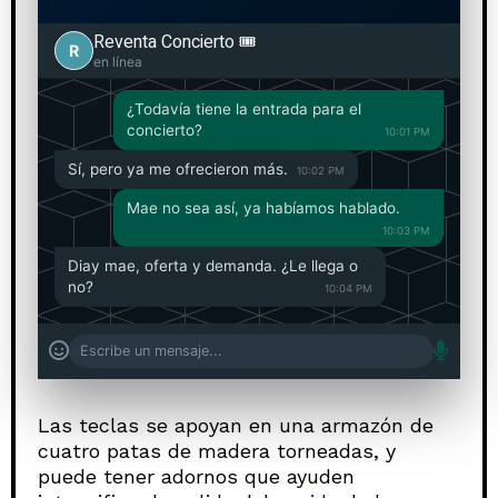
Reventa Concierto 🎟️
R
en línea
¿Todavía tiene la entrada para el
concierto?
10:01 PM
Sí, pero ya me ofrecieron más.
10:02 PM
Mae no sea así, ya habíamos hablado.
10:03 PM
Diay mae, oferta y demanda. ¿Le llega o
no?
10:04 PM
Las teclas se apoyan en una armazón de
cuatro patas de madera torneadas, y
puede tener adornos que ayuden