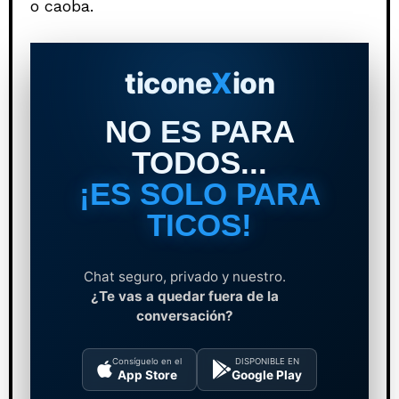
o caoba.
ticone
X
ion
NO ES PARA
TODOS...
¡ES SOLO PARA
TICOS!
Chat seguro, privado y nuestro.
¿Te vas a quedar fuera de la
conversación?
Consíguelo en el
DISPONIBLE EN
App Store
Google Play