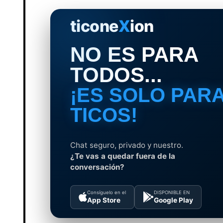
ticone
X
ion
NO ES PARA
TODOS...
¡ES SOLO PAR
TICOS!
Chat seguro, privado y nuestro.
¿Te vas a quedar fuera de la
conversación?
Consíguelo en el
DISPONIBLE EN
App Store
Google Play