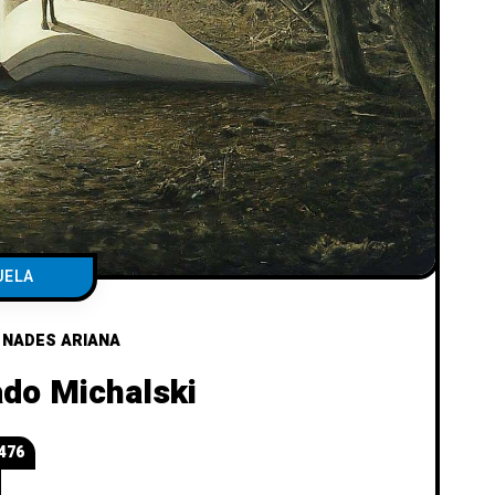
UELA
/
NADES ARIANA
do Michalski
476