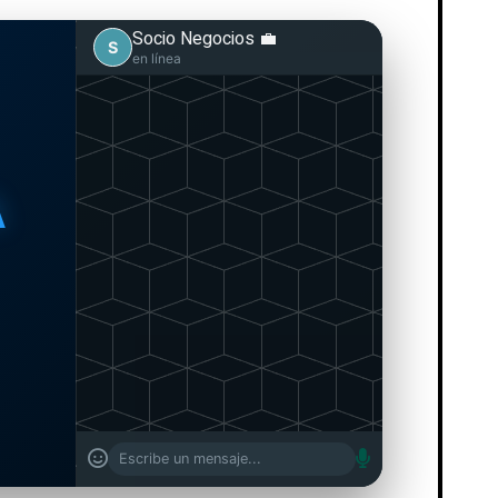
Socio Negocios 💼
S
escribiendo...
Mae, ¿tiene la harina del
negocio?
05:19 PM
A