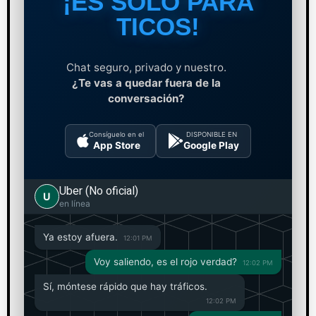
¡ES SOLO PARA
TICOS!
Chat seguro, privado y nuestro.
¿Te vas a quedar fuera de la
conversación?
Consíguelo en el
DISPONIBLE EN
App Store
Google Play
Uber (No oficial)
U
en línea
Ya estoy afuera.
12:01 PM
Voy saliendo, es el rojo verdad?
12:02 PM
Sí, móntese rápido que hay tráficos.
12:02 PM